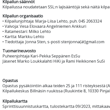
Kilpailun säännöt
Kilpailussa noudatetaan SSL:n lajisääntöjä sekä näitä kilpai
Kilpailun organisaatio
• Kilpailunjohtaja: Marja-Liisa Lehto, puh. 045 2063324
• Valvoja: Vesa Elovaara Angelniemen Ankkuri
• Ratamestari: Milko Lehto
• Kartta: Markku Lehto
• Tiedottaja: Jonna Sten, s-posti stenjonna(ät)gmail.com
Tuomarineuvosto
Puheenjohtaja Kari-Pekka Seppänen EsSu
Jäsenet Marko Loukkalahti HiKi ja Rami Heikkonen SuSi
Opastus
Opastus pysäköintiin alkaa teiden 25 ja 111 risteyksestä (
Kilpailukeskus Billnäsin ruukissa (Ruukintie 8, 10330 Pinjai
Kilpailukartta
Sprinttisuunnistuskartta, tulostekartta 09/2023, mittakaava