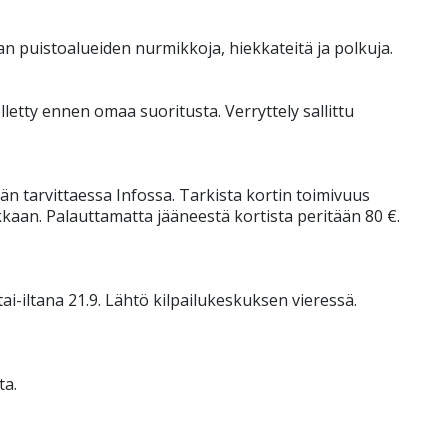
an puistoalueiden nurmikkoja, hiekkateitä ja polkuja.
elletty ennen omaa suoritusta. Verryttely sallittu
än tarvittaessa Infossa. Tarkista kortin toimivuus
kkaan. Palauttamatta jääneestä kortista peritään 80 €.
ai-iltana 21.9. Lähtö kilpailukeskuksen vieressä.
ta.