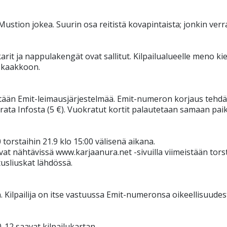
ustion jokea. Suurin osa reitistä kovapintaista; jonkin verr
karit ja nappulakengät ovat sallitut. Kilpailualueelle meno ki
ä kaakkoon.
ytetään Emit-leimausjärjestelmää. Emit-numeron korjaus tehdä
okrata Infosta (5 €). Vuokratut kortit palautetaan samaan pai
0 torstaihin 21.9 klo 15:00 välisenä aikana.
at nähtävissä www.karjaanura.net -sivuilla viimeistään torst
tusliuskat lähdössä.
. Kilpailija on itse vastuussa Emit-numeronsa oikeellisuudes
-12 saavat kilpailukartan.