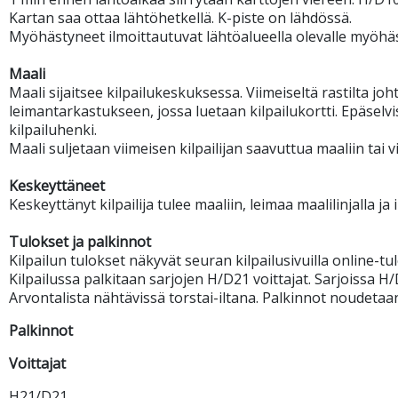
Kartan saa ottaa lähtöhetkellä. K-piste on lähdössä.
Myöhästyneet ilmoittautuvat lähtöalueella olevalle myöhäs
Maali
Maali sijaitsee kilpailukeskuksessa. Viimeiseltä rastilta joh
leimantarkastukseen, jossa luetaan kilpailukortti. Epäselvis
kilpailuhenki.
Maali suljetaan viimeisen kilpailijan saavuttua maaliin tai v
Keskeyttäneet
Keskeyttänyt kilpailija tulee maaliin, leimaa maalilinjalla 
Tulokset ja palkinnot
Kilpailun tulokset näkyvät seuran kilpailusivuilla online-tu
Kilpailussa palkitaan sarjojen H/D21 voittajat. Sarjoissa H/
Arvontalista nähtävissä torstai-iltana. Palkinnot noudetaan 
Palkinnot
Voittajat
H21/D21