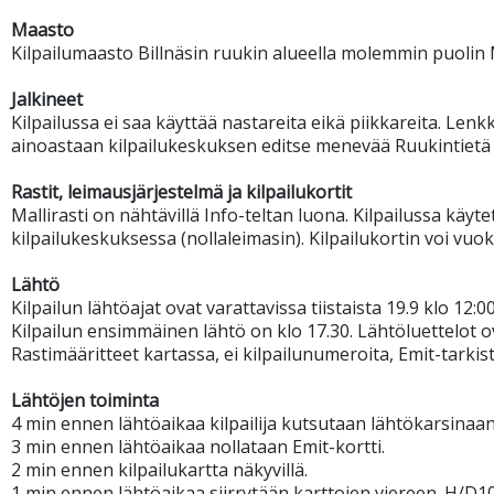
Maasto
Kilpailumaasto Billnäsin ruukin alueella molemmin puolin M
Jalkineet
Kilpailussa ei saa käyttää nastareita eikä piikkareita. Lenk
ainoastaan kilpailukeskuksen editse menevää Ruukintiet
Rastit, leimausjärjestelmä ja kilpailukortit
Mallirasti on nähtävillä Info-teltan luona. Kilpailussa kä
kilpailukeskuksessa (nollaleimasin). Kilpailukortin voi vu
Lähtö
Kilpailun lähtöajat ovat varattavissa tiistaista 19.9 klo 12:0
Kilpailun ensimmäinen lähtö on klo 17.30. Lähtöluettelot ov
Rastimääritteet kartassa, ei kilpailunumeroita, Emit-tarkis
Lähtöjen toiminta
4 min ennen lähtöaikaa kilpailija kutsutaan lähtökarsinaan
3 min ennen lähtöaikaa nollataan Emit-kortti.
2 min ennen kilpailukartta näkyvillä.
1 min ennen lähtöaikaa siirrytään karttojen viereen. H/D10