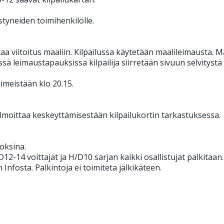
tyneiden toimihenkilölle.
taa viitoitus maaliin. Kilpailussa käytetään maalileimausta. M
sä leimaustapauksissa kilpailija siirretään sivuun selvitystä 
iimeistään klo 20.15.
ja ilmoittaa keskeyttämisestään kilpailukortin tarkastuksessa.
loksina.
D12-14 voittajat ja H/D10 sarjan kaikki osallistujat palkitaan
Infosta. Palkintoja ei toimiteta jälkikäteen.