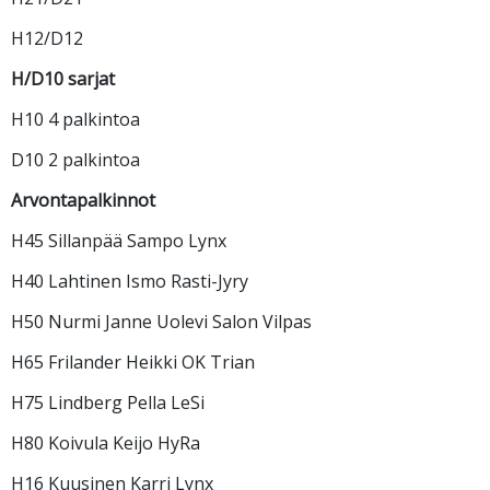
H12/D12
H/D10 sarjat
H10 4 palkintoa
D10 2 palkintoa
Arvontapalkinnot
H45 Sillanpää Sampo Lynx
H40 Lahtinen Ismo Rasti-Jyry
H50 Nurmi Janne Uolevi Salon Vilpas
H65 Frilander Heikki OK Trian
H75 Lindberg Pella LeSi
H80 Koivula Keijo HyRa
H16 Kuusinen Karri Lynx