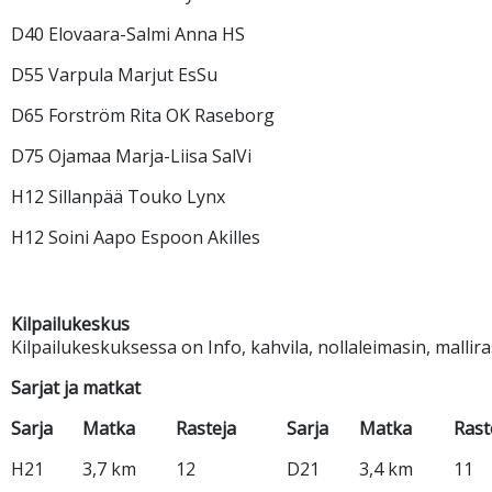
D40 Elovaara-Salmi Anna HS
D55 Varpula Marjut EsSu
D65 Forström Rita OK Raseborg
D75 Ojamaa Marja-Liisa SalVi
H12 Sillanpää Touko Lynx
H12 Soini Aapo Espoon Akilles
Kilpailukeskus
Kilpailukeskuksessa on Info, kahvila, nollaleimasin, mallir
Sarjat ja matkat
Sarja
Matka
Rasteja
Sarja
Matka
Rast
H21
3,7 km
12
D21
3,4 km
11