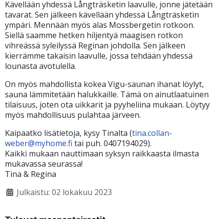
Kävellään yhdessä Långträsketin laavulle, jonne jätetään
tavarat. Sen jälkeen kävellään yhdessä Långträsketin
ympäri. Mennään myös alas Mossbergetin rotkoon.
Siellä saamme hetken hiljentyä maagisen rotkon
vihreässä syleilyssä Reginan johdolla. Sen jälkeen
kierrämme takaisin laavulle, jossa tehdään yhdessä
lounasta avotulella.
On myös mahdollista kokea Vigu-saunan ihanat löylyt,
sauna lämmitetään halukkaille. Tämä on ainutlaatuinen
tilaisuus, joten ota uikkarit ja pyyheliina mukaan. Löytyy
myös mahdollisuus pulahtaa järveen.
Kaipaatko lisätietoja, kysy Tinalta (
tina.collan-
weber@myhome.fi
tai puh. 0407194029).
Kaikki mukaan nauttimaan syksyn raikkaasta ilmasta
mukavassa seurassa!
Tina & Regina
Julkaistu: 02 lokakuu 2023