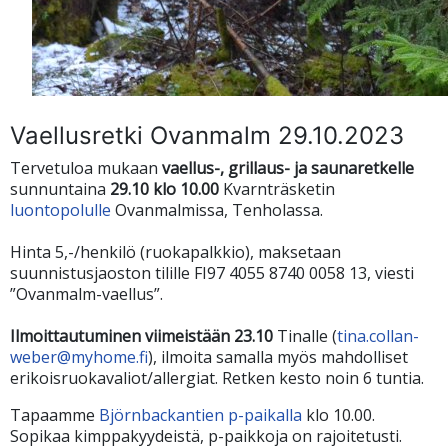
Vaellusretki Ovanmalm 29.10.2023
Tervetuloa mukaan
vaellus-, grillaus- ja saunaretkelle
sunnuntaina
29.10 klo 10.00
Kvarnträsketin
luontopolulle
Ovanmalmissa, Tenholassa.
Hinta 5,-/henkilö (ruokapalkkio), maksetaan
suunnistusjaoston tilille FI97 4055 8740 0058 13, viesti
”Ovanmalm-vaellus”.
Ilmoittautuminen viimeistään 23.10
Tinalle (
tina.collan-
weber@myhome.fi
), ilmoita samalla myös mahdolliset
erikoisruokavaliot/allergiat. Retken kesto noin 6 tuntia.
Tapaamme
Björnbackantien p-paikalla
klo 10.00.
Sopikaa kimppakyydeistä, p-paikkoja on rajoitetusti.