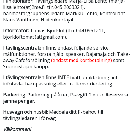
Funktionärer:
Tävlingsledare Marja-Liisa Lehto (marja-
liisa.lehto(at)2me.fi, tfn.045 2063324),
banmästargruppens ledare Markku Lehto, kontrollant
Klaus Vänttinen, Hiidenkiertäjät.
Informatör:
Tomas Björklöf (tfn. 044 0961211,
bjorkloftomas(at)gmail.com).
I tävlingscentralen
finns endast
följande service:
målfunktioner, första hjälp, speaker, Bajamaja och Take-
away Cafeförsäljning
(endast med kortbetalning)
samt
Suunnistajan kauppa.
I tävlingscentralen finns INTE
tvätt, omklädning, info,
infotavla, barnpassning eller motionsorientering.
Parkering:
Parkering på åker, P-avgift 2 euro.
Reservera
jämna pengar.
Husvagn och husbil:
Meddela ditt P-behov till
tävlingsledaren i förväg.
Välkommen!