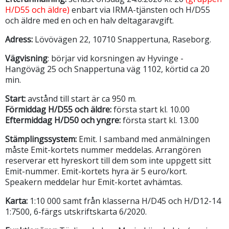
H/D55 och äldre)
enbart via IRMA-tjänsten och H/D55
och äldre med en och en halv deltagaravgift.
Adress:
Lövövägen 22, 10710 Snappertuna, Raseborg.
Vägvisning
: börjar vid korsningen av Hyvinge -
Hangöväg 25 och Snappertuna väg 1102, körtid ca 20
min.
Start:
avstånd till start är ca 950 m.
Förmiddag H/D55 och äldre:
första start kl. 10.00
Eftermiddag H/D50 och yngre:
första start kl. 13.00
Stämplingssystem:
Emit. I samband med anmälningen
måste Emit-kortets nummer meddelas. Arrangören
reserverar ett hyreskort till dem som inte uppgett sitt
Emit-nummer. Emit-kortets hyra är 5 euro/kort.
Speakern meddelar hur Emit-kortet avhämtas.
Karta:
1:10 000 samt från klasserna H/D45 och H/D12-14
1:7500, 6-färgs utskriftskarta 6/2020.