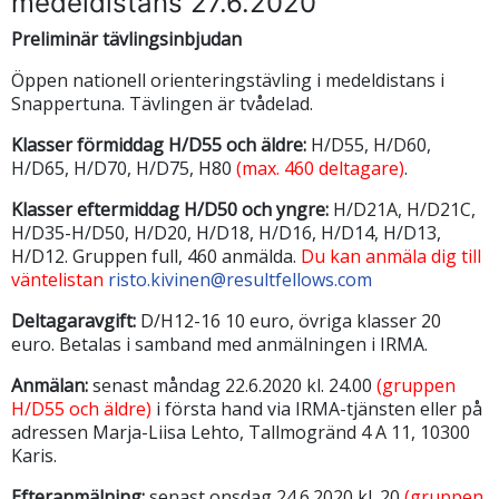
medeldistans 27.6.2020
Preliminär tävlingsinbjudan
Öppen nationell orienteringstävling i medeldistans i
Snappertuna. Tävlingen är tvådelad.
Klasser förmiddag H/D55 och äldre:
H/D55, H/D60,
H/D65, H/D70, H/D75, H80
(max. 460 deltagare)
.
Klasser eftermiddag H/D50 och yngre:
H/D21A, H/D21C,
H/D35-H/D50, H/D20, H/D18, H/D16, H/D14, H/D13,
H/D12. Gruppen full, 460 anmälda.
Du kan anmäla dig till
väntelistan
risto.kivinen@resultfellows.com
Deltagaravgift:
D/H12-16 10 euro, övriga klasser 20
euro. Betalas i samband med anmälningen i IRMA.
Anmälan:
senast måndag 22.6.2020 kl. 24.00
(gruppen
H/D55 och äldre)
i första hand via IRMA-tjänsten eller på
adressen Marja-Liisa Lehto, Tallmogränd 4 A 11, 10300
Karis.
Efteranmälning:
senast onsdag 24.6.2020 kl. 20
(gruppen