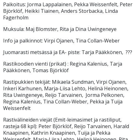
Paikoitus: Jorma Lappalainen, Pekka Weissenfelt, Peter
Björklöf, Heikki Tiainen, Anders Storbacka, Linda
Fagerholm
Muksula: Maj Blomster, Rita ja Dina Uwingeneye
Info ja palkinnot: Virpi Ojanen, Tina Collan-Weber
Juomarasti metsässä ja EA- piste: Tarja Pääkkönen, ???
Rastikoodien vienti (prikat) : Regina Kalenius, Tarja
Pääkkönen, Tomas Björklöf
Rastipukkien tekijät: Mikaela Sundman, Virpi Ojanen,
Inkeri Karhunen, Marja-Liisa Lehto, Helinä Heinonen,
Rita Uwingeneye, Reijo Tarvainen, Jorma Pelkonen,
Regina Kalenius, Tina Collan-Weber, Pekka ja Tuija
Weissenfelt
Rastivälineiden viejät (Emit-leimasimet ja rastiliput,
rasteja 68 kpl): Peter Björklöf, Reijo Tarvainen, Harald
Knaapinen, Kathrin Knaapinen, Tuija ja Pekka
Weissenfelt, Marja-Liisa Lehto, Helinä Heinonen, Rita