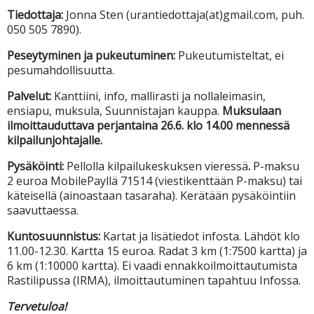
Tiedottaja:
Jonna Sten (urantiedottaja(at)gmail.com, puh.
050 505 7890).
Peseytyminen ja pukeutuminen:
Pukeutumisteltat, ei
pesumahdollisuutta.
Palvelut:
Kanttiini, info, mallirasti ja nollaleimasin,
ensiapu, muksula, Suunnistajan kauppa.
Muksulaan
ilmoittauduttava perjantaina 26.6. klo 14.00 mennessä
kilpailunjohtajalle.
Pysäköinti:
Pellolla kilpailukeskuksen vieressä
.
P-maksu
2 euroa MobilePayllä 71514 (viestikenttään P-maksu) tai
käteisellä (ainoastaan tasaraha). Kerätään pysäköintiin
saavuttaessa.
Kuntosuunnistus:
Kartat ja lisätiedot infosta. Lähdöt klo
11.00-12.30. Kartta 15 euroa. Radat 3 km (1:7500 kartta) ja
6 km (1:10000 kartta). Ei vaadi ennakkoilmoittautumista
Rastilipussa (IRMA), ilmoittautuminen tapahtuu Infossa.
Tervetuloa!