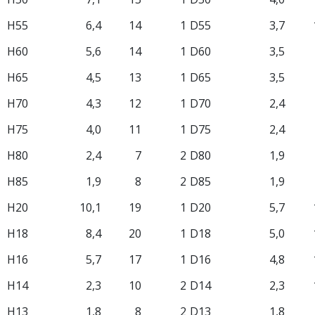
H55
6,4
14
1
D55
3,7
H60
5,6
14
1
D60
3,5
H65
4,5
13
1
D65
3,5
H70
4,3
12
1
D70
2,4
H75
4,0
11
1
D75
2,4
H80
2,4
7
2
D80
1,9
H85
1,9
8
2
D85
1,9
H20
10,1
19
1
D20
5,7
H18
8,4
20
1
D18
5,0
H16
5,7
17
1
D16
4,8
H14
2,3
10
2
D14
2,3
H13
1,8
8
2
D13
1,8