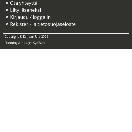
Ota yhteyttä
Liity jäseneksi
Kirjaudu / logga in
Rekisteri- ja tietosuojaseloste
Copyright © Karjaan Ura 2026
Planning & design:
SydWeb