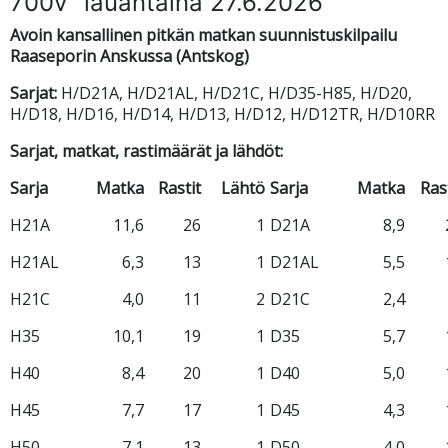
700v” lauantaina 27.6.2026
Avoin kansallinen pitkän matkan suunnistuskilpailu
Raaseporin Anskussa (Antskog)
Sarjat:
H/D21A, H/D21AL, H/D21C, H/D35-H85, H/D20,
H/D18, H/D16, H/D14, H/D13, H/D12, H/D12TR, H/D10RR
Sarjat, matkat, rastimäärät ja lähdöt:
Sarja
Matka
Rastit
Lähtö
Sarja
Matka
Ras
H21A
11,6
26
1
D21A
8,9
H21AL
6,3
13
1
D21AL
5,5
H21C
4,0
11
2
D21C
2,4
H35
10,1
19
1
D35
5,7
H40
8,4
20
1
D40
5,0
H45
7,7
17
1
D45
4,3
H50
7,1
13
1
D50
4,0