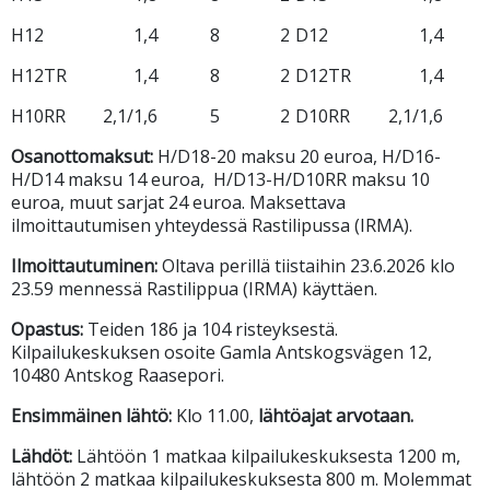
H12
1,4
8
2
D12
1,4
H12TR
1,4
8
2
D12TR
1,4
H10RR
2,1/1,6
5
2
D10RR
2,1/1,6
Osanottomaksut:
H/D18-20 maksu 20 euroa, H/D16-
H/D14 maksu 14 euroa, H/D13-H/D10RR maksu 10
euroa, muut sarjat 24 euroa. Maksettava
ilmoittautumisen yhteydessä Rastilipussa (IRMA).
Ilmoittautuminen:
Oltava perillä tiistaihin 23.6.2026 klo
23.59 mennessä Rastilippua (IRMA) käyttäen.
Opastus:
Teiden 186 ja 104 risteyksestä.
Kilpailukeskuksen osoite Gamla Antskogsvägen 12,
10480 Antskog Raasepori.
Ensimmäinen lähtö:
Klo 11.00,
lähtöajat arvotaan.
Lähdöt:
Lähtöön 1 matkaa kilpailukeskuksesta 1200 m,
lähtöön 2 matkaa kilpailukeskuksesta 800 m. Molemmat