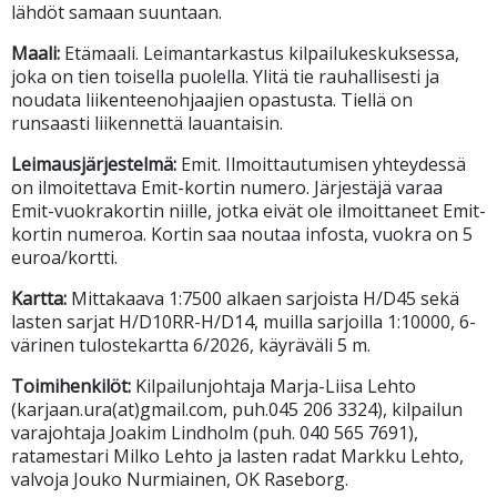
lähdöt samaan suuntaan.
Maali:
Etämaali. Leimantarkastus kilpailukeskuksessa,
joka on tien toisella puolella. Ylitä tie rauhallisesti ja
noudata liikenteenohjaajien opastusta. Tiellä on
runsaasti liikennettä lauantaisin.
Leimausjärjestelmä:
Emit. Ilmoittautumisen yhteydessä
on ilmoitettava Emit-kortin numero. Järjestäjä varaa
Emit-vuokrakortin niille, jotka eivät ole ilmoittaneet Emit-
kortin numeroa. Kortin saa noutaa infosta, vuokra on 5
euroa/kortti.
Kartta:
Mittakaava 1:7500 alkaen sarjoista H/D45 sekä
lasten sarjat H/D10RR-H/D14, muilla sarjoilla 1:10000, 6-
värinen tulostekartta 6/2026, käyräväli 5 m.
Toimihenkilöt:
Kilpailunjohtaja Marja-Liisa Lehto
(karjaan.ura(at)gmail.com, puh.045 206 3324), kilpailun
varajohtaja Joakim Lindholm (puh. 040 565 7691),
ratamestari Milko Lehto ja lasten radat Markku Lehto,
valvoja Jouko Nurmiainen, OK Raseborg.