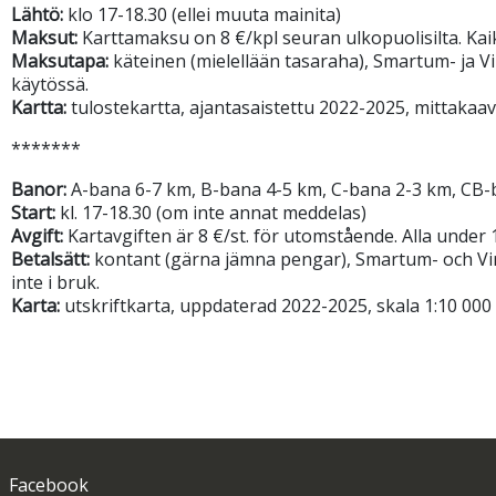
Lähtö:
klo 17-18.30 (ellei muuta mainita)
Maksut:
Karttamaksu on 8 €/kpl seuran ulkopuolisilta. Kaik
Maksutapa:
käteinen (mielellään tasaraha), Smartum- ja Vir
käytössä.
Kartta:
tulostekartta, ajantasaistettu 2022-2025, mittakaava
*******
Banor:
A-bana 6-7 km, B-bana 4-5 km, C-bana 2-3 km, CB-ban
Start:
kl. 17-18.30 (om inte annat meddelas)
Avgift:
Kartavgiften är 8 €/st. för utomstående. Alla under
Betalsätt:
kontant (gärna jämna pengar), Smartum- och Viri
inte i bruk.
Karta:
utskriftkarta, uppdaterad 2022-2025, skala 1:10 000 o
Facebook