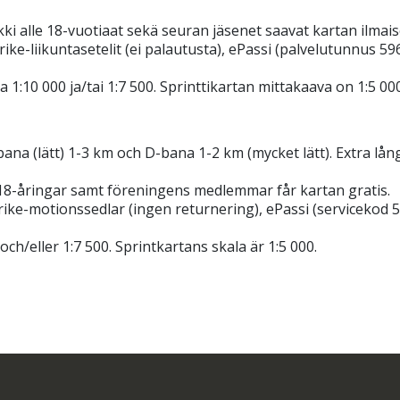
ki alle 18-vuotiaat sekä seuran jäsenet saavat kartan ilmais
ike-liikuntasetelit (ei palautusta), ePassi (palvelutunnus 596
 1:10 000 ja/tai 1:7 500. Sprinttikartan mittakaava on 1:5 000
a (lätt) 1-3 km och D-bana 1-2 km (mycket lätt). Extra långt
 18-åringar samt föreningens medlemmar får kartan gratis.
ke-motionssedlar (ingen returnering), ePassi (servicekod 5
ch/eller 1:7 500. Sprintkartans skala är 1:5 000.