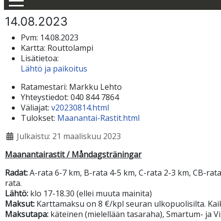
14.08.2023
Pvm:
14.08.2023
Kartta:
Routtolampi
Lisätietoa:
Lähtö ja paikoitus
Ratamestari:
Markku Lehto
Yhteystiedot:
040 844 7864
Väliajat:
v20230814.html
Tulokset:
Maanantai-Rastit.html
Julkaistu: 21 maaliskuu 2023
Maanantairastit / Måndagsträningar
Radat:
A-rata 6-7 km, B-rata 4-5 km, C-rata 2-3 km, CB-rata 
rata.
Lähtö:
klo 17-18.30 (ellei muuta mainita)
Maksut:
Karttamaksu on 8 €/kpl seuran ulkopuolisilta. Kaik
Maksutapa:
käteinen (mielellään tasaraha), Smartum- ja Vir