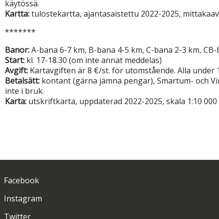
käytössä.
Kartta:
tulostekartta, ajantasaistettu 2022-2025, mittakaava
*******
Banor:
A-bana 6-7 km, B-bana 4-5 km, C-bana 2-3 km, CB-ban
Start:
kl. 17-18.30 (om inte annat meddelas)
Avgift:
Kartavgiften är 8 €/st. för utomstående. Alla under
Betalsätt:
kontant (gärna jämna pengar), Smartum- och Viri
inte i bruk.
Karta:
utskriftkarta, uppdaterad 2022-2025, skala 1:10 000 o
Facebook
Instagram
Twitter