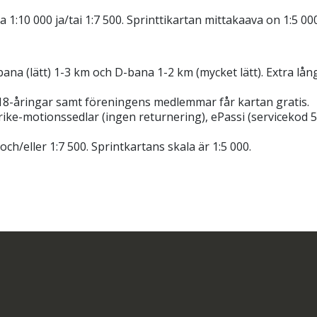
 1:10 000 ja/tai 1:7 500. Sprinttikartan mittakaava on 1:5 000
a (lätt) 1-3 km och D-bana 1-2 km (mycket lätt). Extra långt
 18-åringar samt föreningens medlemmar får kartan gratis.
ke-motionssedlar (ingen returnering), ePassi (servicekod 5
ch/eller 1:7 500. Sprintkartans skala är 1:5 000.