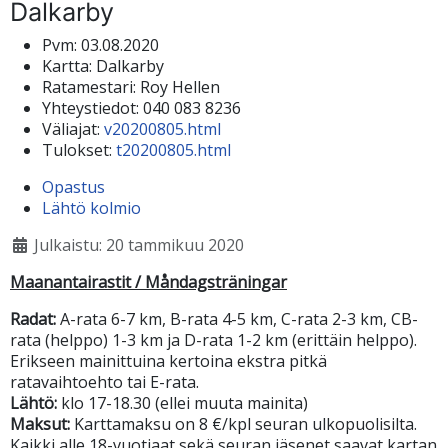
Dalkarby
Pvm:
03.08.2020
Kartta:
Dalkarby
Ratamestari:
Roy Hellen
Yhteystiedot:
040 083 8236
Väliajat:
v20200805.html
Tulokset:
t20200805.html
Opastus
Lähtö kolmio
Julkaistu: 20 tammikuu 2020
Maanantairastit / Måndagsträningar
Radat:
A-rata 6-7 km, B-rata 4-5 km, C-rata 2-3 km, CB-
rata (helppo) 1-3 km ja D-rata 1-2 km (erittäin helppo).
Erikseen mainittuina kertoina ekstra pitkä
ratavaihtoehto tai E-rata.
Lähtö:
klo 17-18.30 (ellei muuta mainita)
Maksut:
Karttamaksu on 8 €/kpl seuran ulkopuolisilta.
Kaikki alle 18-vuotiaat sekä seuran jäsenet saavat kartan