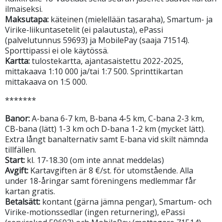
ilmaiseksi.
Maksutapa:
käteinen (mielellään tasaraha), Smartum- ja
Virike-liikuntasetelit (ei palautusta), ePassi
(palvelutunnus 59693) ja MobilePay (saaja 71514).
Sporttipassi ei ole käytössä.
Kartta:
tulostekartta, ajantasaistettu 2022-2025,
mittakaava 1:10 000 ja/tai 1:7 500. Sprinttikartan
mittakaava on 1:5 000.
*******
Banor:
A-bana 6-7 km, B-bana 4-5 km, C-bana 2-3 km,
CB-bana (lätt) 1-3 km och D-bana 1-2 km (mycket lätt).
Extra långt banalternativ samt E-bana vid skilt nämnda
tillfällen.
Start:
kl. 17-18.30 (om inte annat meddelas)
Avgift:
Kartavgiften är 8 €/st. för utomstående. Alla
under 18-åringar samt föreningens medlemmar får
kartan gratis.
Betalsätt:
kontant (gärna jämna pengar), Smartum- och
Virike-motionssedlar (ingen returnering), ePassi